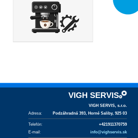
VIGH SERVIS
VIGH SERVIS, s.r.o.
Adresa
:
Podzáhradná 393, Horné Saliby, 925 03
Telefón
:
+421911370759
E-mail
:
info@vighservis.sk