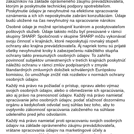
zákazníkov na základe oprávneného záujmu prevádzkovateľa,
ktorým je poskytnutie technickej podpory spotrebiteľom.
Poskytnutie údajov je nevyhnutné na efektívne spracovanie
oznámenia a ich ich neposkytnutie zabráni konzultáciám. Údaje
budú uložené na čas nevyhnutný na spracovanie nárokov.
Osobné údaje je možné sprístupniť kuriérom a poskytovateľom
poštových služieb. Údaje takisto môžu byť presúvané v rámci
skupiny SHARP. Spoločnosti v skupine SHARP môžu vykonávať
svoju činnosť v krajinách, ktoré neposkytujú rovnaký stupeň
ochrany ako krajina prevádzkovateľa. Aj napriek tomu sú prijaté
všetky nevyhnutné kroky k zabezpečeniu náležitého stupňa
ochrany takto presunutých osobných údajov. To zahŕňa
povinnosť subjektov umiestnených v tretích krajinách poskytnúť
náležitú ochranu v rámci zmlúv podpísaných v zmysle
štandardných zmluvných doložiek schválených Európskou
komisiou, čo umožňuje znížiť risk rozdielov v normách ochrany
osobných údajov.
Každý má právo na požiadať o prístup, opravu alebo výmaz
svojich osobných údajov, alebo o obmedzenie ich spracúvania,
ako aj právo na prenosnosť údajov. Každý má právo namietať
spracúvanie jeho osobných údajov, podať sťažnosť dozornému
orgánu a kedykoľvek odvolať svoj súhlas bez toho, aby to
ovplyvnilo zákonnosť spracúvania založeného na súhlase
udeleného pred jeho odvolaním.
Každý má právo namietať proti spracovaniu svojich osobných
údajov na základe oprávneného záujmu prevádzkovateľa,
vrátane spracovania údajov na marketingové účely a