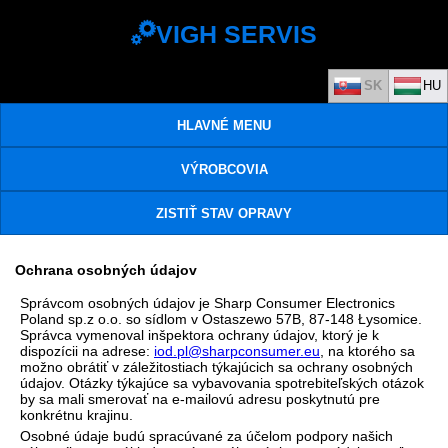
VIGH SERVIS
HLAVNÉ MENU
VÝROBCOVIA
ZISTIŤ STAV OPRAVY
Ochrana osobných údajov
Správcom osobných údajov je Sharp Consumer Electronics
Poland sp.z o.o. so sídlom v Ostaszewo 57B, 87-148 Łysomice.
Správca vymenoval inšpektora ochrany údajov, ktorý je k
dispozícii na adrese:
iod.pl@sharpconsumer.eu
, na ktorého sa
možno obrátiť v záležitostiach týkajúcich sa ochrany osobných
údajov. Otázky týkajúce sa vybavovania spotrebiteľských otázok
by sa mali smerovať na e-mailovú adresu poskytnutú pre
konkrétnu krajinu.
Osobné údaje budú spracúvané za účelom podpory našich