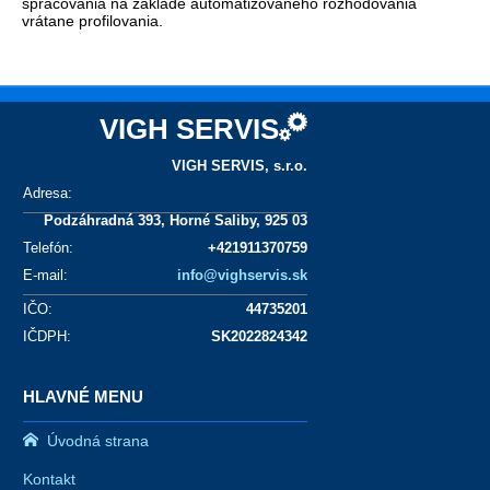
spracovania na základe automatizovaného rozhodovania
vrátane profilovania.
VIGH SERVIS
VIGH SERVIS, s.r.o.
Adresa
:
Podzáhradná 393, Horné Saliby, 925 03
Telefón
:
+421911370759
E-mail
:
info@vighservis.sk
IČO
:
44735201
IČDPH
:
SK2022824342
HLAVNÉ MENU
Úvodná strana
Kontakt